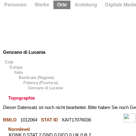
Personen
Werke
Orte
Anleitung
Digitale Medi
Genzano di Lucania
Erde
Europa
Italia
Basilicata (Regione)
Potenza (Provincia)
Genzano di Lucania
Topographie
Dieser Datensatz ist noch nicht bearbeitet. Bitte haben Sie noch Ge
BMLO
1012064
STAT ID
XAIT17076036
Normlevel
KONK 0 STAT 2 GND 0 GEO 0 UK 0 Ҩ 2