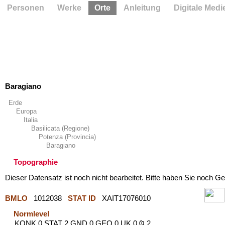
Personen
Werke
Orte
Anleitung
Digitale Medi
Baragiano
Erde
Europa
Italia
Basilicata (Regione)
Potenza (Provincia)
Baragiano
Topographie
Dieser Datensatz ist noch nicht bearbeitet. Bitte haben Sie noch Ge
BMLO
1012038
STAT ID
XAIT17076010
Normlevel
KONK 0 STAT 2 GND 0 GEO 0 UK 0 Ҩ 2