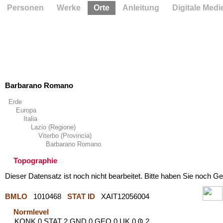
Personen
Werke
Orte
Anleitung
Digitale Medi
Barbarano Romano
Erde
Europa
Italia
Lazio (Regione)
Viterbo (Provincia)
Barbarano Romano
Topographie
Dieser Datensatz ist noch nicht bearbeitet. Bitte haben Sie noch Ge
BMLO
1010468
STAT ID
XAIT12056004
Normlevel
KONK 0 STAT 2 GND 0 GEO 0 UK 0 Ҩ 2