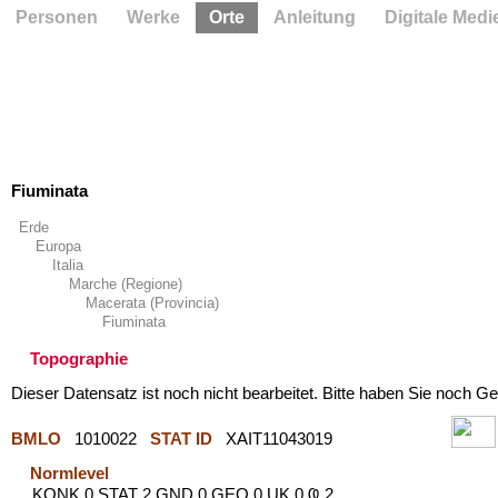
Personen
Werke
Orte
Anleitung
Digitale Medi
Fiuminata
Erde
Europa
Italia
Marche (Regione)
Macerata (Provincia)
Fiuminata
Topographie
Dieser Datensatz ist noch nicht bearbeitet. Bitte haben Sie noch Ge
BMLO
1010022
STAT ID
XAIT11043019
Normlevel
KONK 0 STAT 2 GND 0 GEO 0 UK 0 Ҩ 2