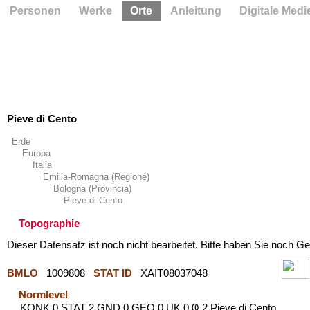
Personen
Werke
Orte
Anleitung
Digitale Medi
Pieve di Cento
Erde
Europa
Italia
Emilia-Romagna (Regione)
Bologna (Provincia)
Pieve di Cento
Topographie
Dieser Datensatz ist noch nicht bearbeitet. Bitte haben Sie noch Ge
BMLO
1009808
STAT ID
XAIT08037048
Normlevel
KONK 0 STAT 2 GND 0 GEO 0 UK 0 Ҩ 2 Pieve di Cento