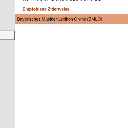
Empfohlene Zitierweise
Bayerisches Musiker-Lexikon Online (BMLO)