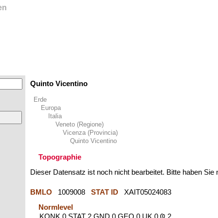
en
Quinto Vicentino
Erde
Europa
Italia
Veneto (Regione)
Vicenza (Provincia)
Quinto Vicentino
Topographie
Dieser Datensatz ist noch nicht bearbeitet. Bitte haben Sie
BMLO
1009008
STAT ID
XAIT05024083
Normlevel
KONK 0 STAT 2 GND 0 GEO 0 UK 0 Ҩ 2