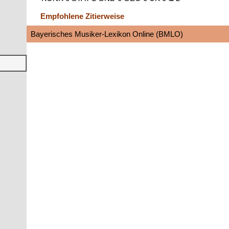
Empfohlene Zitierweise
Bayerisches Musiker-Lexikon Online (BMLO)