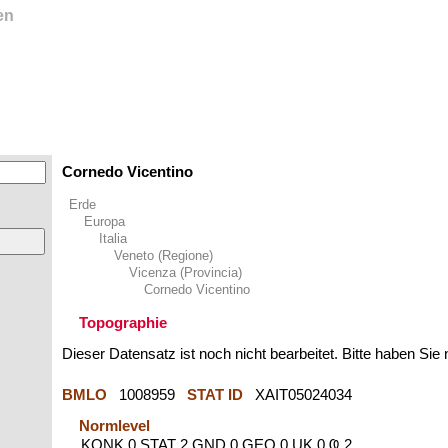
en
Cornedo Vicentino
Erde
Europa
Italia
Veneto (Regione)
Vicenza (Provincia)
Cornedo Vicentino
Topographie
Dieser Datensatz ist noch nicht bearbeitet. Bitte haben Sie
BMLO
1008959
STAT ID
XAIT05024034
Normlevel
KONK 0 STAT 2 GND 0 GEO 0 UK 0 Ҩ 2