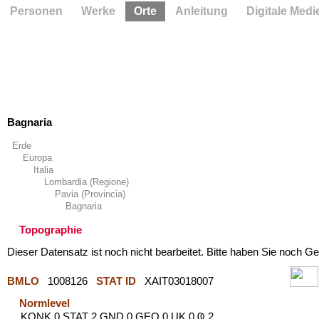
Personen
Werke
Orte
Anleitung
Digitale Medi
Bagnaria
Erde
Europa
Italia
Lombardia (Regione)
Pavia (Provincia)
Bagnaria
Topographie
Dieser Datensatz ist noch nicht bearbeitet. Bitte haben Sie noch Ge
BMLO
1008126
STAT ID
XAIT03018007
Normlevel
KONK 0 STAT 2 GND 0 GEO 0 UK 0 Ҩ 2