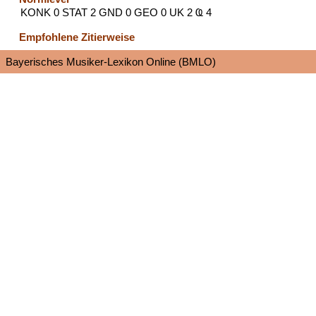
KONK 0 STAT 2 GND 0 GEO 0 UK 2 Ҩ 4
Empfohlene Zitierweise
Bayerisches Musiker-Lexikon Online (BMLO)