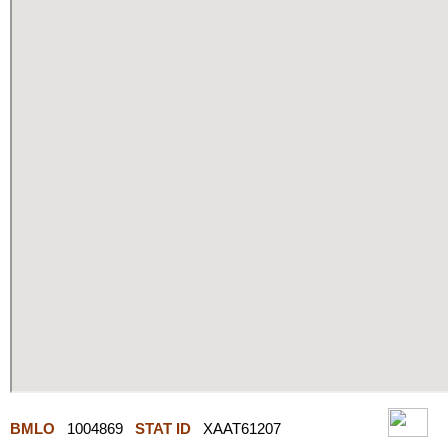
BMLO
1004869
STAT ID
XAAT61207