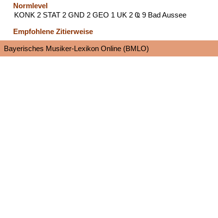
Normlevel
KONK 2 STAT 2 GND 2 GEO 1 UK 2 Ҩ 9 Bad Aussee
Empfohlene Zitierweise
Bayerisches Musiker-Lexikon Online (BMLO)