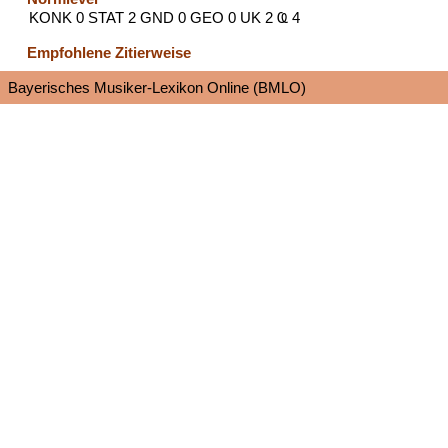
KONK 0 STAT 2 GND 0 GEO 0 UK 2 Ҩ 4
Empfohlene Zitierweise
Bayerisches Musiker-Lexikon Online (BMLO)