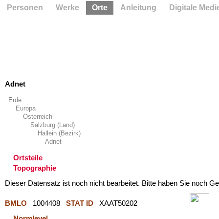
Personen
Werke
Orte
Anleitung
Digitale Medi
Adnet
Erde
Europa
Österreich
Salzburg (Land)
Hallein (Bezirk)
Adnet
Ortsteile
Topographie
Dieser Datensatz ist noch nicht bearbeitet. Bitte haben Sie noch Ge
BMLO
1004408
STAT ID
XAAT50202
Normlevel