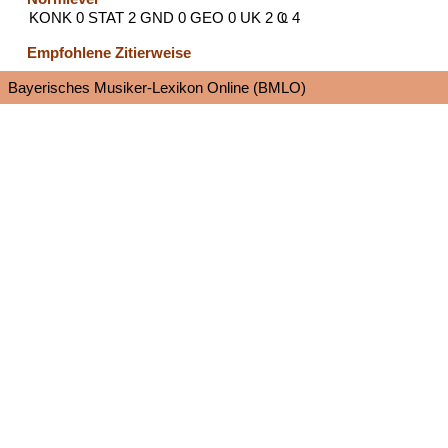
KONK 0 STAT 2 GND 0 GEO 0 UK 2 Ҩ 4
Empfohlene Zitierweise
Bayerisches Musiker-Lexikon Online (BMLO)