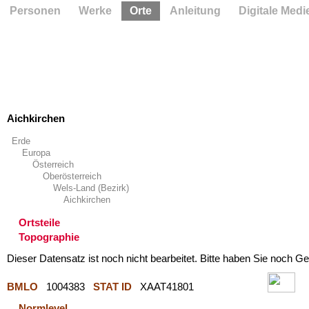
Personen
Werke
Orte
Anleitung
Digitale Medi
Aichkirchen
Erde
Europa
Österreich
Oberösterreich
Wels-Land (Bezirk)
Aichkirchen
Ortsteile
Topographie
Dieser Datensatz ist noch nicht bearbeitet. Bitte haben Sie noch Ge
BMLO
1004383
STAT ID
XAAT41801
Normlevel