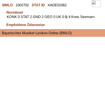
BMLO
1002702
STAT ID
XADE01062
Normlevel
KONK 0 STAT 2 GND 2 GEO 0 UK 0 Ҩ 4 Kreis Stormarn
Empfohlene Zitierweise
Bayerisches Musiker-Lexikon Online (BMLO)