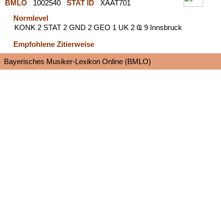
BMLO
1002540
STAT ID
XAAT701
Normlevel
KONK 2 STAT 2 GND 2 GEO 1 UK 2 Ҩ 9 Innsbruck
Empfohlene Zitierweise
Bayerisches Musiker-Lexikon Online (BMLO)