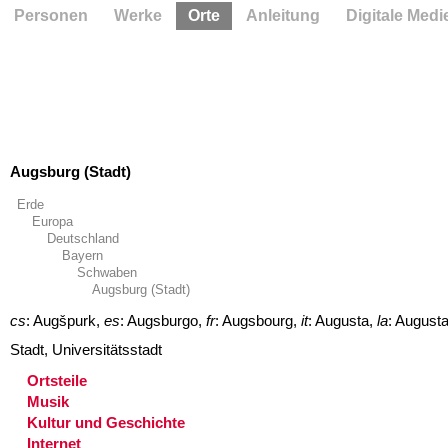
Personen
Werke
Orte
Anleitung
Digitale Medi
Augsburg (Stadt)
Erde
Europa
Deutschland
Bayern
Schwaben
Augsburg (Stadt)
cs
: Augšpurk,
es
: Augsburgo,
fr
: Augsbourg,
it
: Augusta,
la
: August
Stadt, Universitätsstadt
Ortsteile
Musik
Kultur und Geschichte
Internet