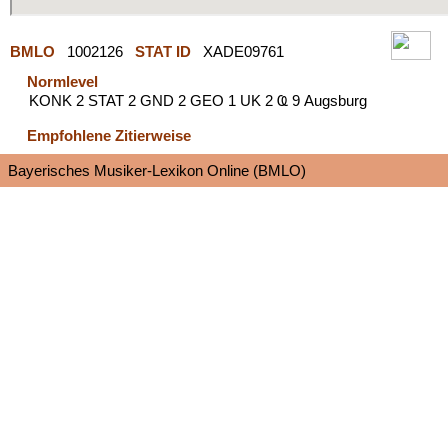
BMLO
1002126
STAT ID
XADE09761
Normlevel
KONK 2 STAT 2 GND 2 GEO 1 UK 2 Ҩ 9 Augsburg
Empfohlene Zitierweise
Bayerisches Musiker-Lexikon Online (BMLO)