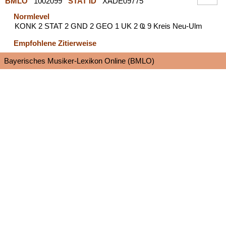
BMLO
1002099
STAT ID
XADE09775
Normlevel
KONK 2 STAT 2 GND 2 GEO 1 UK 2 Ҩ 9 Kreis Neu-Ulm
Empfohlene Zitierweise
Bayerisches Musiker-Lexikon Online (BMLO)