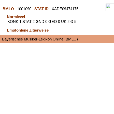
BMLO
1001090
STAT ID
XADE09474175
Normlevel
KONK 1 STAT 2 GND 0 GEO 0 UK 2 Ҩ 5
Empfohlene Zitierweise
Bayerisches Musiker-Lexikon Online (BMLO)