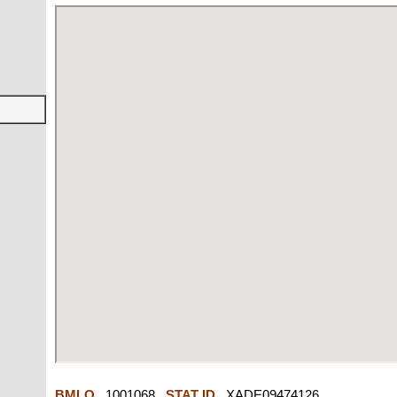
BMLO
1001068
STAT ID
XADE09474126