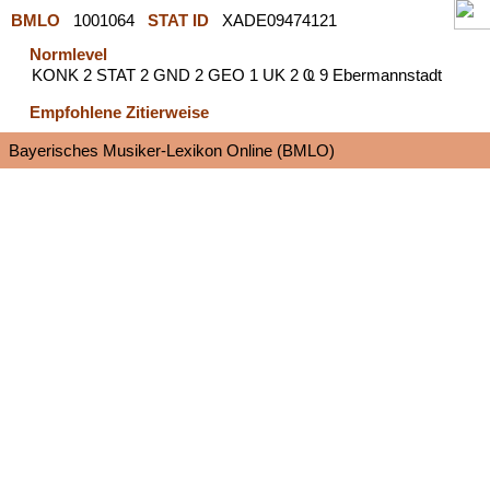
BMLO
1001064
STAT ID
XADE09474121
Normlevel
KONK 2 STAT 2 GND 2 GEO 1 UK 2 Ҩ 9 Ebermannstadt
Empfohlene Zitierweise
Bayerisches Musiker-Lexikon Online (BMLO)