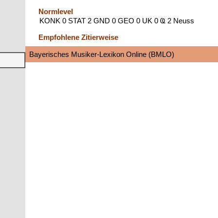
Normlevel
KONK 0 STAT 2 GND 0 GEO 0 UK 0 Ҩ 2 Neuss
Empfohlene Zitierweise
Bayerisches Musiker-Lexikon Online (BMLO)