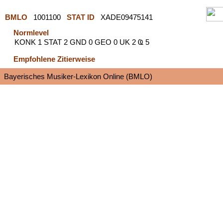
BMLO
1001100
STAT ID
XADE09475141
Normlevel
KONK 1 STAT 2 GND 0 GEO 0 UK 2 Ҩ 5
Empfohlene Zitierweise
Bayerisches Musiker-Lexikon Online (BMLO)